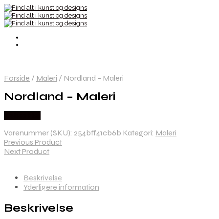
Forside
/
Maleri
/
Nordland – Maleri
Nordland – Maleri
Købes Her
Varenummer (SKU):
254bff41cb6b
Kategori:
Maleri
Previous Product
Next Product
Beskrivelse
Yderligere information
Beskrivelse