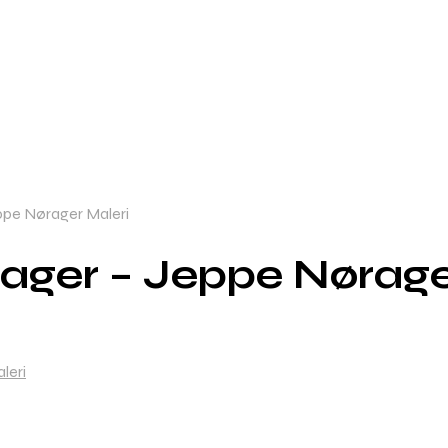
ppe Nørager Maleri
ager – Jeppe Nørage
leri