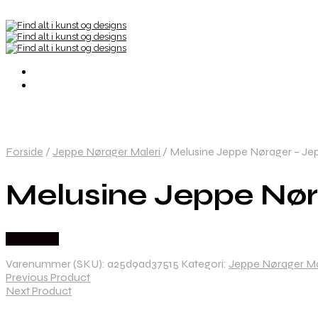
Forside
/
Jeppe Nørager Maleri
/
Melusine Jeppe Nørager – Je
Melusine Jeppe Nør
Købes Her
Varenummer (SKU):
a25d9ad37515
Kategori:
Jeppe Nørager Ma
Previous Product
Next Product