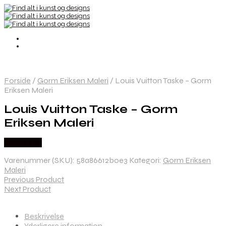
Forside
/
Gorm Eriksen Maleri
/
Louis Vuitton Taske – Gorm
Eriksen Maleri
Louis Vuitton Taske – Gorm
Eriksen Maleri
Købes Her
Varenummer (SKU):
58a86612b0e3
Kategori:
Gorm Eriksen
Maleri
Previous Product
Next Product
Beskrivelse
Yderligere information