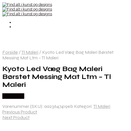
Forside
/
Tl Maleri
/
Kyoto Led Væg Bag Maleri Børstet
Messing Mat Ltm – Tl Maleri
Kyoto Led Væg Bag Maleri
Børstet Messing Mat Ltm – Tl
Maleri
Købes Her
Varenummer (SKU):
aa23647419eb
Kategori:
Tl Maleri
Previous Product
Next Product