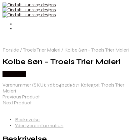
Forside
/
Troels Trier Maleri
/
Kolbe Søn – Troels Trier Maleri
Kolbe Søn – Troels Trier Maleri
Købes Her
Varenummer (SKU):
7db04b2d5671
Kategori:
Troels Trier
Maleri
Previous Product
Next Product
Beskrivelse
Yderligere information
Beskrivelse