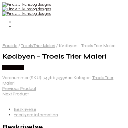
Forside
/
Troels Trier Maleri
/
Kødbyen – Troels Trier Maleri
Kødbyen – Troels Trier Maleri
Købes Her
Varenummer (SKU):
743bb34396aa
Kategori:
Troels Trier
Maleri
Previous Product
Next Product
Beskrivelse
Yderligere information
Beskrivelse