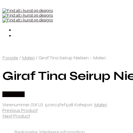
Forside
/
Maleri
/
Giraf Tina Seirup Nielsen – Maleri
Giraf Tina Seirup Ni
Købes Her
Varenummer (SKU):
5ca1c3fef5a8
Kategori:
Maleri
Previous Product
Next Product
Beskrivelse
Yderligere information