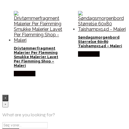
Søndagsmorgenbord
Størrelse 60×80
Taishampx14d – Maleri
Drivtømmerfragment
Malerier Per Flemming
Købes Her
Smukke Malerier Lavet
Per Flemming Shop –
Maleri
Købes Her
×
×
What are you looking for?