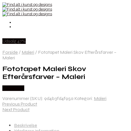
Udsalg 47%
Forside
/
Maleri
/
Fototapet Maleri Skov Efterårsfarver –
Maleri
Fototapet Maleri Skov
Efterårsfarver – Maleri
Købes Her
Varenummer (SKU):
9d4b3fd4f95a
Kategori:
Maleri
Previous Product
Next Product
Beskrivelse
Yderligere information