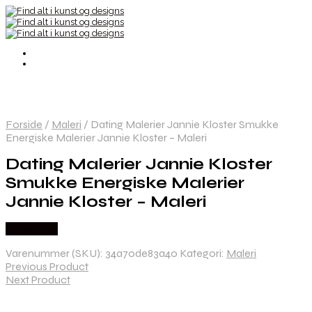
Forside
/
Maleri
/
Dating Malerier Jannie Kloster Smukke
Energiske Malerier Jannie Kloster – Maleri
Dating Malerier Jannie Kloster
Smukke Energiske Malerier
Jannie Kloster – Maleri
Købes Her
Varenummer (SKU):
34a70de83a40
Kategori:
Maleri
Previous Product
Next Product