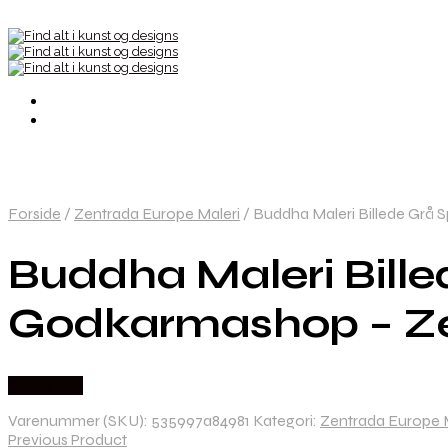
Forside
/
Zentrada Europe Maleri
/
Buddha Maleri Billede Grå S
Buddha Maleri Billed
Godkarmashop – Ze
Købes Her
Varenummer (SKU):
535997a84981
Kategori:
Zentrada Europe 
Previous Product