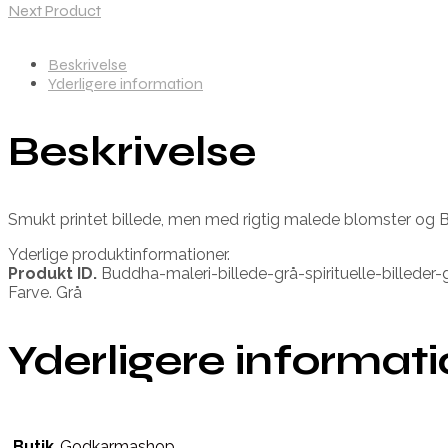
Next Product
Beskrivelse
Yderligere information
Beskrivelse
Smukt printet billede, men med rigtig malede blomster og B
Yderlige produktinformationer.
Produkt ID.
Buddha-maleri-billede-grå-spirituelle-billede
Farve. Grå
Yderligere informat
Butik
Godkarmashop