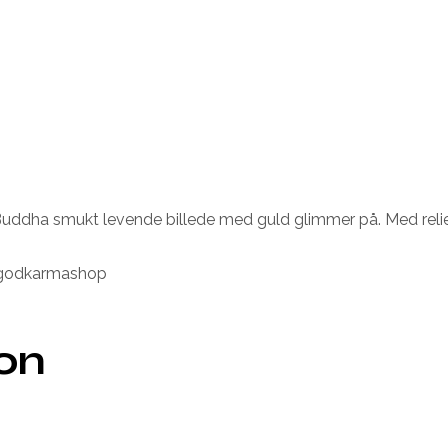
uddha smukt levende billede med guld glimmer på. Med relief
r-godkarmashop
ion