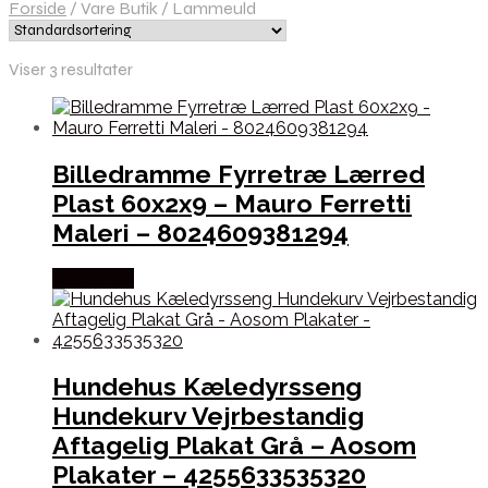
Forside
/
Vare Butik
/
Lammeuld
Viser 3 resultater
Billedramme Fyrretræ Lærred
Plast 60x2x9 – Mauro Ferretti
Maleri – 8024609381294
Købes Her
Hundehus Kæledyrsseng
Hundekurv Vejrbestandig
Aftagelig Plakat Grå – Aosom
Plakater – 4255633535320